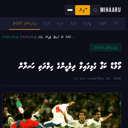
MIHAARU
ލޮގިން
ހޯމް
މެޗްތައް
ޓީމްތައް
ތާވަލު
ތަރިން
ތާރީހް
ދިވެހިންނާއި ވޯލްޑްކަޕް
ވޯލްޑް ކަޕާ ގުޅިފައިވާ ދިވެހީންގެ ހިތްދަ...
/
ދިވެހިންނާއި ވޯލްޑްކަޕް
/
ދިވެހިންނާއި ވޯލްޑްކަޕް
ދިވެހިންނާއި ވޯލްޑްކަޕް
ވޯލްޑް ކަޕާ ގުޅިފައިވާ ދިވެހީންގެ ހިތްދަތި ހަނދާން
1 min read
May 20, 2026