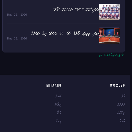
އެމެރިކާއަށް "ސޮކާ" ރާއްޖެއަށް "ބޯޅަ"
May 20, 2026
ދިވެހި ޓީވީގައި ވޯލްޑް ކަޕް: 40 އަހަރުގެ ދިގު ދަތުރެއް
May 20, 2026
ދިވެހިންނާއި ވޯލްޑްކަޕް ބައި
Mihaaru
WC 2026
ހޯމް
ހަބަރު
މެޗްތައް
ރިޕޯޓް
ޓީމްތައް
ފޮޓޯ
ތާވަލު
ވީޑިއޯ