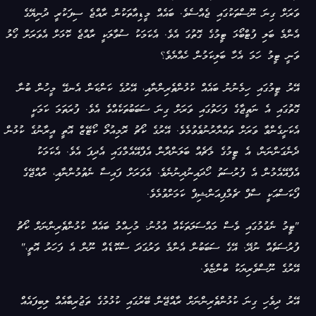
ވަރަށް ގިނަ ނޫސްތަކުގައި ޖެއްސެވެ. ބައެއް މީޑިއާތަކުން ރާއްޖެ ސިފަކުރީ ދުނިޔޭގެ
އެންމެ ބަލި ފުޓްބޯޅަ ޓީމުގެ ގޮތުގަ އެވެ. އެކަމަކު ސުވާލަކީ ރާއްޖެ ކޮޅަށް އެވަރަށް ގޯލު
ވަނީ ޓީމު ހަމަ އެހާ ބަލިކަމުން ހެއްޔެވެ؟
އޭރު ޓީމުގައި ހިމެނުނު ބައެއް ކުޅުންތެރިންނާއި، އޭރުގެ ކަންކަން އެނގޭ މީހުން ބުނާ
ގޮތުގައި އެ ނަތީޖާގެ ފަހަތުގައި ވަރަށް ގިނަ ސަބަބުތަކެއްވެ އެވެ. ފުރަތަމަ ކަމަކީ
އެކަށީގެންވާ ވަރަށް ތައްޔާރުނުވެވުމެވެ. އޭރުގެ ކޯޗު ރޮމިއުލޯ ކޯޓޭޒް އޮތީ އީރާނުގެ ކުޅުން
ދެނެގަންނަން، އެ ޓީމުގެ މެޗެއް ބަލަންދާން އެފްއޭއެމްގައި އެދިފަ އެވެ. އެކަމަކު
އެފްއޭއެމުން އެ ފުރުސަތު ހޯދައިނުދިނުނެވެ. އެވަރަށް ފައިސާ ނެތުމުންނާއި، ރާއްޖޭގެ
ފޯކަސްއަކީ ސާފް ޗެމްޕިއަންޝިޕް ކަމަށްވުމެވެ.
"ޓީމު ނެގުމުގައި ވެސް މައްސަލަތަކެއް އުޅުނު. މުހިއްމު ބައެއް ކުޅުންތެރިންނަށް ކޯޗު
ފުރުސަތެއް ނުދޭ. އޭގެ ސަބަބުން އެންމެ ވަރުގަދަ ސްކޮޑެއް ނޫން އެ ފަހަރު އޮތީ،"
އޭރުގެ ނޫސްވެރިޔަކު ބުންޏެވެ.
އޭރު ދިވެހި ގިނަ ކުޅުންތެރިންނަށް ރާއްޖޭން ބޭރުގައި ކުޅުމުގެ ތަޖުރިބާއެއް ލިބިފައެއް