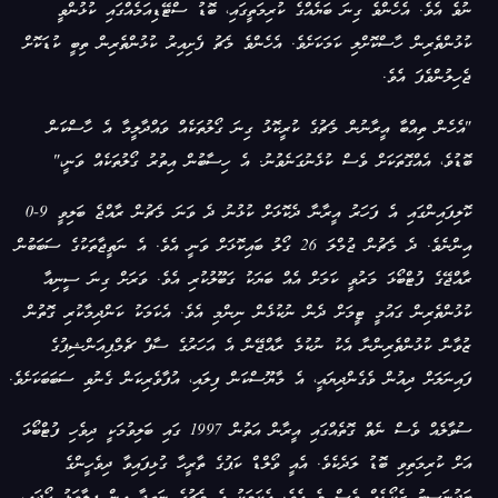
ނުވެ އެވެ. އެހެންވެ ގިނަ ބަޔެއްގެ ކުރިމަތީގައި، ބޮޑު ސްޓޭޑިއަމެއްގައި ކުޅުންވީ
ކުޅުންތެރިން ހާސްކޮށްލި ކަމަކަށެވެ. އެހެންވެ މެޗު ފެށިއިރު ކުޅުންތެރިން ތިބީ ކުޑަކޮށް
ޖެހިލުންވެފަ އެވެ.
"އެހެން ތިއްބާ އީރާނުން މެޗުގެ ކުރީކޮޅު ގިނަ ގޯލުތަކެއް ވައްދާލީމާ އެ ހާސްކަން
ބޮޑުވެ، އެއްގޮތަކަށް ވެސް ކުޅެނުގަނެވުނު. އެ ހިސާބުން އިތުރު ގޯލުތަކެއް ވަނީ،"
ކޮލިފައިންގައި އެ ފަހަރު އީރާނާ ދެކޮޅަށް ކުޅުނު ދެ ވަނަ މެޗުން ރާއްޖެ ބަލިވީ 9-0
އިންނެވެ. ދެ މެޗުން ޖުމްލަ 26 ގޯލު ބައިކޮޅަށް ވަނީ އެވެ. އެ ނަތީޖާތަކުގެ ސަބަބުން
ރާއްޖޭގެ ފުޓްބޯޅަ މަރުވީ ކަމަށް އެއް ބަޔަކު ގަބޫލުކުރި އެވެ. ވަރަށް ގިނަ ސީނިއާ
ކުޅުންތެރިން ގައުމީ ޓީމަށް ދެން ނުކުޅެން ނިންމި އެވެ. އެކަމަކު ކަންދިމާކުރި ގޮތުން
ޒުވާން ކުޅުންތެރިންނާ އެކު ނުކުމެ ރާއްޖޭން އެ އަހަރުގެ ސާފް ޗެމްޕިއަންޝިޕުގެ
ފައިނަލަށް ދިއުން ވެގެންދިޔައީ، އެ މާޔޫސްކަން ފިލައި، އުފާވެރިކަން ގެނުވި ސަބަބަކަށެވެ.
ސުވާލެއް ވެސް ނެތް ގޮތެއްގައި އީރާން އަތުން 1997 ގައި ބަލިވުމަކީ ދިވެހި ފުޓްބޯޅަ
އަށް ކުރިމަތިވި ބޮޑު ލަދެކެވެ. އެއީ ވޯލްޑް ކަޕުގެ ތާރީހާ ގުޅިފައިވާ ދިވެހީންގެ