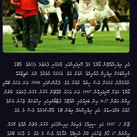
އެއީ ދިވެހިރާއްޖޭން ވޯލްޑް ކަޕް ކޮލިފައިންގައި ވާދަކުރި ފުރަތަމަ ފަހަރެވެ. މާބޮޑު
ކާމިޔާބަކަށް ދިވެހީން އުއްމީދެއް ނުކުރެ އެވެ. އެކަމަކު އެވަރުގެ ދެރަ ނަތީޖާއެއް
ނުކުމެދާނެ ކަމަކަށް ވެސް ހިޔެއް ނުކުރެ އެވެ. ފްރާންސްގައި 1998 ވަނަ އަހަރު ބޭއްވި
ވޯލްޑް ކަޕަށް ކޮލިފައިވާން 1997 ވަނަ އަހަރު ރާއްޖޭން ކުޅުނު ކުޅުނު ފުރަތަމަ މެޗުން
އީރާން އަތުން 17-0 އިން ބަލިވުމަކީ ރާއްޖޭގެ ފުޓްބޯޅައިގައި މިހާތަނަށް ޖެހުނު އެންމެ
ހުތުރު ލަށްގަނޑެވެ. އެއީ ދިވެހީންނަށް ލިބުނު ބޮޑު މާޔޫސްކަމެއް ވެސް މެ އެވެ.
ޖޫން 2، 1997 ގައި ސީރިއާގެ ވެރިރަށް ދިމިޝްގުގައި ކުޅުނު މެޗުން ރާއްޖެ ކޮޅަށް
އީރާނުން 17 ގޯލް ޖެހުމަކީ އޭރު ދުނިޔޭގެ ރެކޯޑެއް ވެސް މެ އެވެ. އެ ވާހަކަ ބޭރުގެ