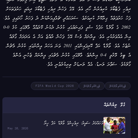
ބަދުނަސީބު ރެކޯޑެއް ވެސް މެ އެވެ. އެކަމަކު އެ މެޗުގެ ނަތީޖާ އިން ފިލާވަޅު ހޯދައި،
ދިވެހި ފުޓްބޯޅަ ކުރިއެރުން ހޯދި އެވެ. އޭގެ ފަހުން ދިވެހި ފުޓްބޯޅަ ދިޔައީ ހަރުފަތަކަށް
ފަހު ހަރުފަތެއް ގިރާކޮށް ކުރިއަށެވެ. ސަރަހައްދީ ޗެމްޕިއަންކަން ދެ ފަހަރު ހޯދައިފި އެވެ.
2002 ގެ ވޯލްޑް ކަޕުގެ ސެމީ ފައިނަލުގައި ކުޅުނު ދެކުނު ކޮރެއާއާ މާލޭގައި ކުޅެ 0-0
އިން އެއްވަރުކުރި އެވެ. އީރާނަށް ވެސް އޭގެ ފަހުން ރާއްޖެ އަށް އެ އަދަދަށް ގޯލެއް
ނުޖެހެ އެވެ. ވޯލްޑް ކަޕް ކޮލިފައިންގައި 2011 ވަނަ އަހަރު އީރާނުގައި ކުޅުނު މެޗުން
އެ ޓީމު މޮޅުވީ 4-0 އިންނެވެ. މާލޭގައި ކުޅުނު މެޗުގައި އީރާނަށް ޖެހުނީ އެންމެ
ގޯލެކެވެ. ސަތާރަ ލަނޑު، އެއް ލަނޑަށް ތިރިކުރެވުނީ އެވެ.
ދިވެހިންނާއި ވޯލްޑްކަޕް
ދިވެހިންނާއި ވޯލްޑްކަޕް
FIFA World Cup 2026
ގުޅޭ ލިޔުންތައް
މުހައްމަދު ސައީދު: ދިވެހީންގެ ވޯލްޑް ކަޕް ހީރޯ
May 20, 2026